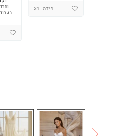
רקמ
וחרוז
מידה : 36
מידה : 34
בעבודת