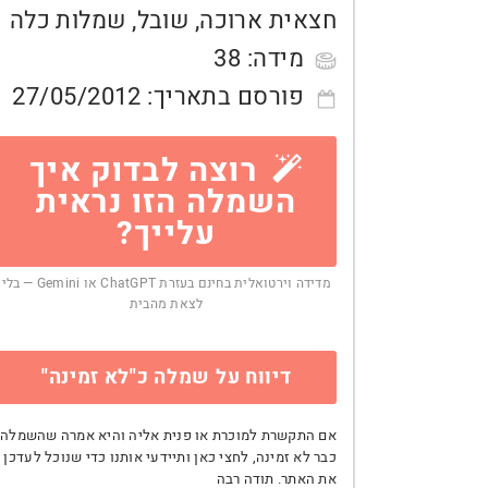
חצאית ארוכה
,
שובל
,
שמלות כלה
מידה:
38
פורסם בתאריך:
27/05/2012
רוצה לבדוק איך
השמלה הזו נראית
עלייך?
מדידה וירטואלית בחינם בעזרת ChatGPT או Gemini — בלי
לצאת מהבית
דיווח על שמלה כ"לא זמינה"
אם התקשרת למוכרת או פנית אליה והיא אמרה שהשמלה
כבר לא זמינה, לחצי כאן ותיידעי אותנו כדי שנוכל לעדכן
את האתר. תודה רבה