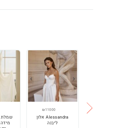
₪11000
₪2500
מלת כלה מהממת,
Alessandra אלון
שמלת כ
נוחה וטרנדית.
ליבנה