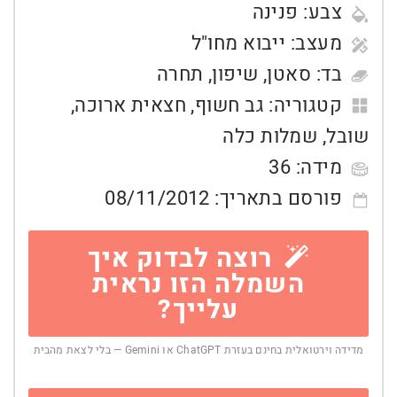
צבע:
פנינה
מעצב:
ייבוא מחו"ל
בד:
סאטן
,
שיפון
,
תחרה
קטגוריה:
גב חשוף
,
חצאית ארוכה
,
שובל
,
שמלות כלה
מידה:
36
פורסם בתאריך:
08/11/2012
רוצה לבדוק איך
השמלה הזו נראית
עלייך?
מדידה וירטואלית בחינם בעזרת ChatGPT או Gemini — בלי לצאת מהבית