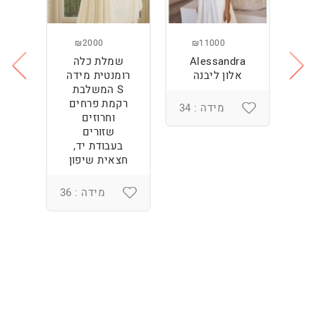
₪2000
₪11000
Alessandra
שמלת כלה
ש
ה
אלון ליבנה
רומנטית מידה
S המשלבת
רקמת פרחים
מידה : 34
וחרוזים
3
שזורים
בעבודת יד,
חצאית שיפון
מידה : 36