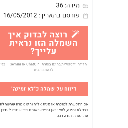
מידה:
36
פורסם בתאריך:
16/05/2012
רוצה לבדוק איך
השמלה הזו נראית
עלייך?
מדידה וירטואלית בחינם בעזרת ChatGPT או Gemini — בלי
לצאת מהבית
דיווח על שמלה כ"לא זמינה"
אם התקשרת למוכרת או פנית אליה והיא אמרה שהשמלה
כבר לא זמינה, לחצי כאן ותיידעי אותנו כדי שנוכל לעדכן
את האתר. תודה רבה