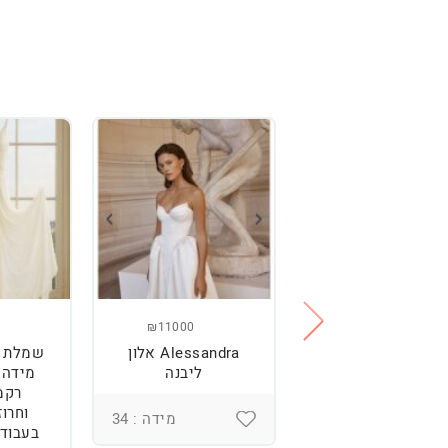
₪11000
₪2500
מלת כלה מהממת,
Alessandra אלון
שמלת כ
נוחה וטרנדית.
ליבנה
רקמ
וחרוז
מידה : 36
מידה : 34
בעבודת