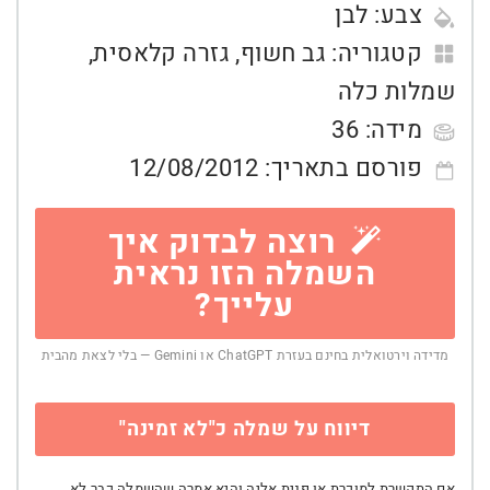
צבע:
לבן
קטגוריה:
גב חשוף
,
גזרה קלאסית
,
שמלות כלה
מידה:
36
פורסם בתאריך:
12/08/2012
רוצה לבדוק איך
השמלה הזו נראית
עלייך?
מדידה וירטואלית בחינם בעזרת ChatGPT או Gemini — בלי לצאת מהבית
דיווח על שמלה כ"לא זמינה"
אם התקשרת למוכרת או פנית אליה והיא אמרה שהשמלה כבר לא