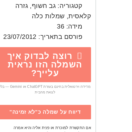
קטגוריה:
גב חשוף
,
גזרה
קלאסית
,
שמלות כלה
מידה:
36
פורסם בתאריך:
23/07/2012
רוצה לבדוק איך
השמלה הזו נראית
עלייך?
מדידה וירטואלית בחינם בעזרת ChatGPT או Gemini — ב
לצאת מהבית
דיווח על שמלה כ"לא זמינה"
אם התקשרת למוכרת או פנית אליה והיא אמרה