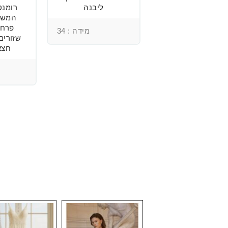
מהממת, נוחה
ליבנה
וטרנדית.
המשל
פרחי
מידה : 34
שזורים
מידה : 36
חצא