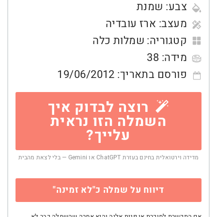
צבע:
שמנת
מעצב:
ארז עובדיה
קטגוריה:
שמלות כלה
מידה:
38
פורסם בתאריך:
19/06/2012
רוצה לבדוק איך
השמלה הזו נראית
עלייך?
מדידה וירטואלית בחינם בעזרת ChatGPT או Gemini — בלי לצאת מהבית
דיווח על שמלה כ"לא זמינה"
אם התקשרת למוכרת או פנית אליה והיא אמרה שהשמלה כבר לא