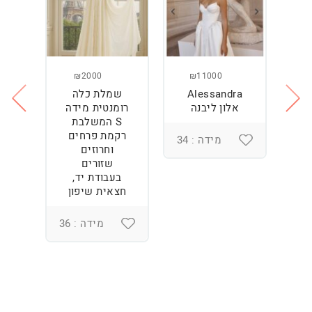
₪2000
₪11000
Alessandra
שמלת כלה
ש
ה
אלון ליבנה
רומנטית מידה
S המשלבת
רקמת פרחים
מידה : 34
וחרוזים
3
שזורים
בעבודת יד,
חצאית שיפון
מידה : 36