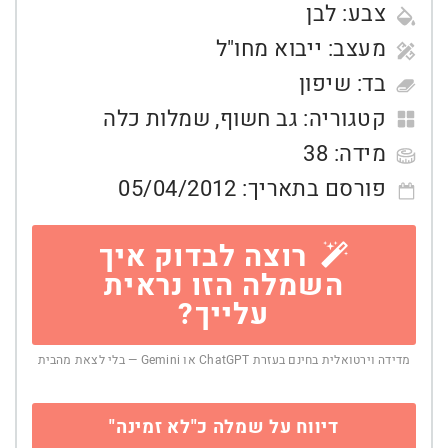
צבע:
לבן
מעצב:
ייבוא מחו"ל
בד:
שיפון
קטגוריה:
גב חשוף
,
שמלות כלה
מידה:
38
פורסם בתאריך:
05/04/2012
רוצה לבדוק איך
השמלה הזו נראית
עלייך?
מדידה וירטואלית בחינם בעזרת ChatGPT או Gemini — בלי לצאת מהבית
דיווח על שמלה כ"לא זמינה"