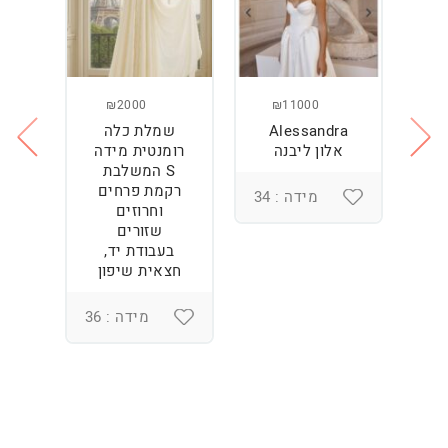
₪2000
₪11000
Alessandra
שמלת כלה
ש
ה
אלון ליבנה
רומנטית מידה
S המשלבת
רקמת פרחים
מידה : 34
וחרוזים
3
שזורים
בעבודת יד,
חצאית שיפון
מידה : 36