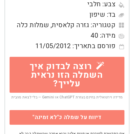
צבע:
חלבי
בד:
שיפון
קטגוריה:
גזרה קלאסית
,
שמלות כלה
מידה:
40
פורסם בתאריך:
11/05/2012
רוצה לבדוק איך
השמלה הזו נראית
עלייך?
מדידה וירטואלית בחינם בעזרת ChatGPT או Gemini — בלי לצאת מהבית
דיווח על שמלה כ"לא זמינה"
אם התקשרת למוכרת או פנית אליה והיא אמרה שהשמלה כבר לא