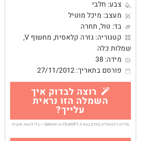
צבע:
חלבי
מעצב:
מיכל מוטיל
בד:
טול
,
תחרה
קטגוריה:
גזרה קלאסית
,
מחשוף V
,
שמלות כלה
מידה:
38
פורסם בתאריך:
27/11/2012
רוצה לבדוק איך
השמלה הזו נראית
עלייך?
מדידה וירטואלית בחינם בעזרת ChatGPT או Gemini — בלי לצאת מהבית