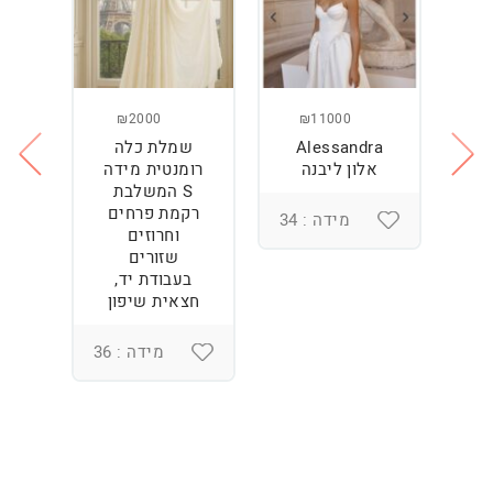
₪2000
₪11000
Alessandra
שמלת כלה
ש
ה
אלון ליבנה
רומנטית מידה
S המשלבת
רקמת פרחים
מידה : 34
וחרוזים
3
שזורים
בעבודת יד,
חצאית שיפון
מידה : 36