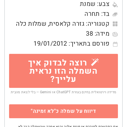
צבע:
שמנת
בד:
תחרה
קטגוריה:
גזרה קלאסית
,
שמלות כלה
מידה:
38
פורסם בתאריך:
19/01/2012
רוצה לבדוק איך
השמלה הזו נראית
עלייך?
מדידה וירטואלית בחינם בעזרת ChatGPT או Gemini — בלי לצאת מהבית
דיווח על שמלה כ"לא זמינה"
אם התקשרת למוכרת או פנית אליה והיא אמרה שהשמלה כבר לא