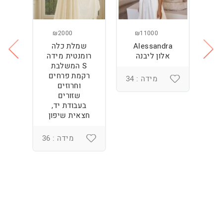
₪2000
₪11000
Alessandra
שמלת כלה
ש
ה
אלון ליבנה
רומנטית מידה
S המשלבת
רקמת פרחים
מידה : 34
וחרוזים
3
שזורים
בעבודת יד,
חצאית שיפון
מידה : 36