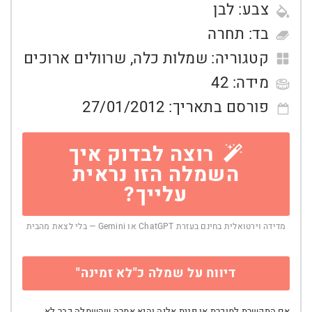
צבע:
לבן
בד:
תחרה
קטגוריה:
שמלות כלה
,
שרוולים ארוכים
מידה:
42
פורסם בתאריך:
27/01/2012
רוצה לבדוק איך
השמלה הזו נראית
עלייך?
מדידה וירטואלית בחינם בעזרת ChatGPT או Gemini — בלי לצאת מהבית
דיווח על שמלה כ"לא זמינה"
אם התקשרת למוכרת או פנית אליה והיא אמרה שהשמלה כבר לא