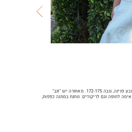
שלום בנות ומזל טוב, אני מוכרת שמלת כלה שלי: מידה 38-40, צבע פנינה, גובה 172-175. מאחורה יש "זנב"
מה לחופה וגם לריקודים. נותנת במתנה כפפות,