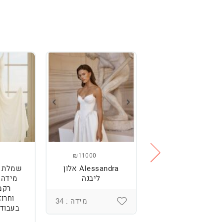
₪11000
₪2500
מלת כלה מהממת,
Alessandra אלון
שמלת כ
נוחה וטרנדית.
ליבנה
רקמ
וחרוז
מידה : 36
מידה : 34
בעבודת