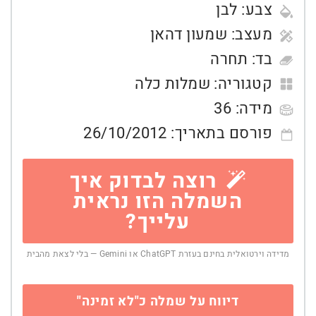
צבע:
לבן
מעצב:
שמעון דהאן
בד:
תחרה
קטגוריה:
שמלות כלה
מידה:
36
פורסם בתאריך:
26/10/2012
רוצה לבדוק איך
השמלה הזו נראית
עלייך?
מדידה וירטואלית בחינם בעזרת ChatGPT או Gemini — בלי לצאת מהבית
דיווח על שמלה כ"לא זמינה"