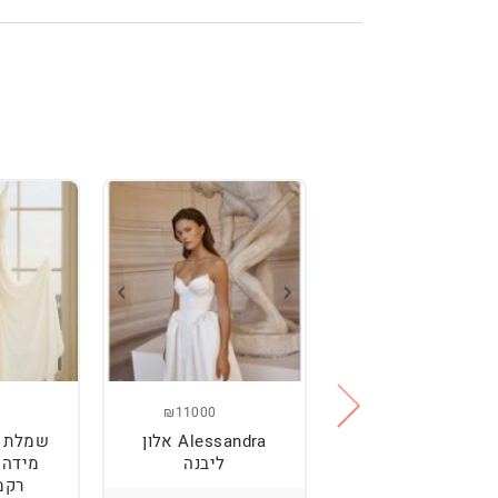
₪11000
₪2500
מלת כלה מהממת,
Alessandra אלון
שמלת כ
נוחה וטרנדית.
ליבנה
רקמ