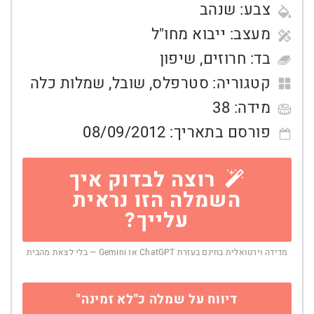
צבע:
שנהב
מעצב:
ייבוא מחו"ל
בד:
חרוזים
,
שיפון
קטגוריה:
סטרפלס
,
שובל
,
שמלות כלה
מידה:
38
פורסם בתאריך:
08/09/2012
רוצה לבדוק איך
השמלה הזו נראית
עלייך?
מדידה וירטואלית בחינם בעזרת ChatGPT או Gemini — בלי לצאת מהבית
דיווח על שמלה כ"לא זמינה"