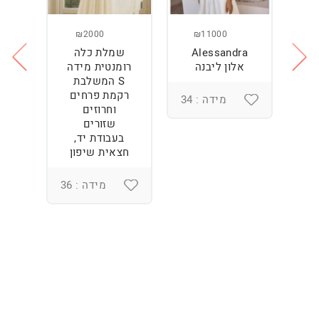
₪2000
₪11000
Alessandra
שמלת כלה
ש
ה
אלון ליבנה
רומנטית מידה
S המשלבת
רקמת פרחים
מידה : 34
וחרוזים
3
שזורים
בעבודת יד,
חצאית שיפון
מידה : 36