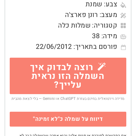
צבע:
שמנת
מעצב:
רונן פארצ'ה
קטגוריה:
שמלות כלה
מידה:
38
פורסם בתאריך:
22/06/2012
רוצה לבדוק איך
השמלה הזו נראית
עלייך?
מדידה וירטואלית בחינם בעזרת ChatGPT או Gemini — בלי לצאת מהבית
דיווח על שמלה כ"לא זמינה"
אם התקשרת למוכרת או פנית אליה והיא אמרה שהשמלה כבר לא