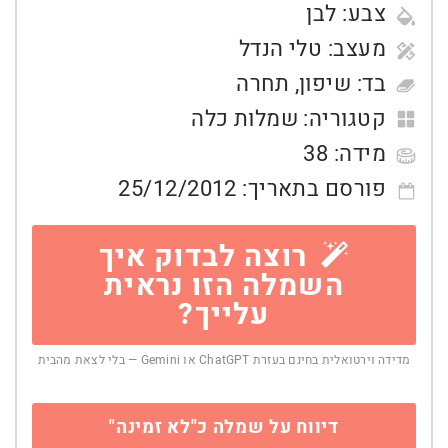
צבע:
לבן
מעצב:
טלי הנדל
בד:
שיפון
,
תחרה
קטגוריה:
שמלות כלה
מידה:
38
פורסם בתאריך:
25/12/2012
רוצה לבדוק איך
השמלה הזו נראית
עלייך?
מדידה וירטואלית בחינם בעזרת ChatGPT או Gemini — בלי לצאת מהבית
דיווח על שמלה כ"לא זמינה"