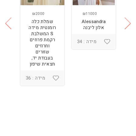
₪2000
₪11000
Alessandra
שמלת כלה
ש
ה
אלון ליבנה
רומנטית מידה
S המשלבת
רקמת פרחים
מידה : 34
וחרוזים
3
שזורים
בעבודת יד,
חצאית שיפון
מידה : 36