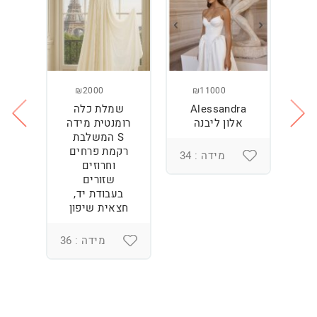
₪2000
₪11000
Alessandra
שמלת כלה
ש
ה
אלון ליבנה
רומנטית מידה
S המשלבת
רקמת פרחים
מידה : 34
וחרוזים
3
שזורים
בעבודת יד,
חצאית שיפון
מידה : 36