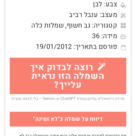
צבע:
לבן
מעצב:
ענבל רביב
קטגוריה:
גב חשוף
,
שמלות כלה
מידה:
36
פורסם בתאריך:
19/01/2012
רוצה לבדוק איך
השמלה הזו נראית
עלייך?
מדידה וירטואלית בחינם בעזרת ChatGPT או Gemini — בלי לצאת מהבית
דיווח על שמלה כ"לא זמינה"
אם התקשרת למוכרת או פנית אליה והיא אמרה שהשמלה כבר לא