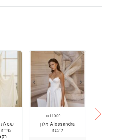
₪11000
₪2500
מלת כלה מהממת,
Alessandra אלון
שמלת כ
נוחה וטרנדית.
ליבנה
רקמ