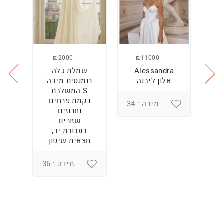
₪2000
₪11000
Alessandra
שמלת כלה
ש
ה
אלון ליבנה
רומנטית מידה
S המשלבת
רקמת פרחים
מידה : 34
וחרוזים
3
שזורים
בעבודת יד,
חצאית שיפון
מידה : 36