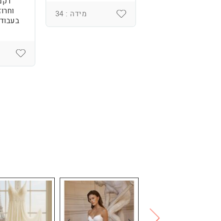
רקמ
וחרוז
מידה : 36
מידה : 34
בעבודת