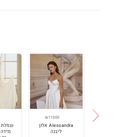
₪11000
₪2500
מלת כלה מהממת,
Alessandra אלון
שמלת כ
נוחה וטרנדית.
ליבנה