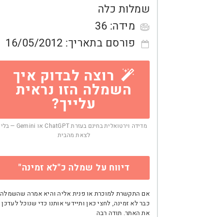
שמלות כלה
מידה:
36
פורסם בתאריך:
16/05/2012
רוצה לבדוק איך
השמלה הזו נראית
עלייך?
מדידה וירטואלית בחינם בעזרת ChatGPT או Gemini — בלי
לצאת מהבית
דיווח על שמלה כ"לא זמינה"
אם התקשרת למוכרת או פנית אליה והיא אמרה שהשמלה
כבר לא זמינה, לחצי כאן ותיידעי אותנו כדי שנוכל לעדכן
את האתר. תודה רבה