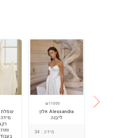
₪11000
₪2500
מלת כלה מהממת,
Alessandra אלון
שמלת כ
נוחה וטרנדית.
ליבנה
רקמ
וחרוז
מידה : 36
מידה : 34
בעבודת