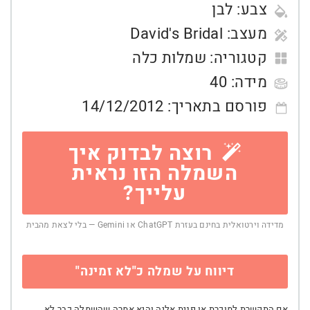
צבע:
לבן
מעצב:
David's Bridal
קטגוריה:
שמלות כלה
מידה:
40
פורסם בתאריך:
14/12/2012
רוצה לבדוק איך
השמלה הזו נראית
עלייך?
מדידה וירטואלית בחינם בעזרת ChatGPT או Gemini — בלי לצאת מהבית
דיווח על שמלה כ"לא זמינה"
אם התקשרת למוכרת או פנית אליה והיא אמרה שהשמלה כבר לא