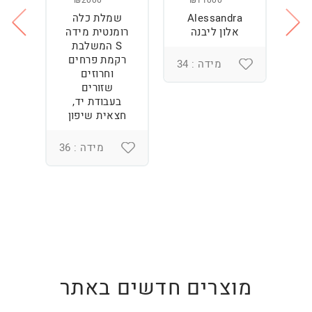
₪2000
₪11000
Alessandra
שמלת כלה
ש
ה
אלון ליבנה
רומנטית מידה
S המשלבת
רקמת פרחים
מידה : 34
וחרוזים
3
שזורים
בעבודת יד,
חצאית שיפון
מידה : 36
מוצרים חדשים באתר