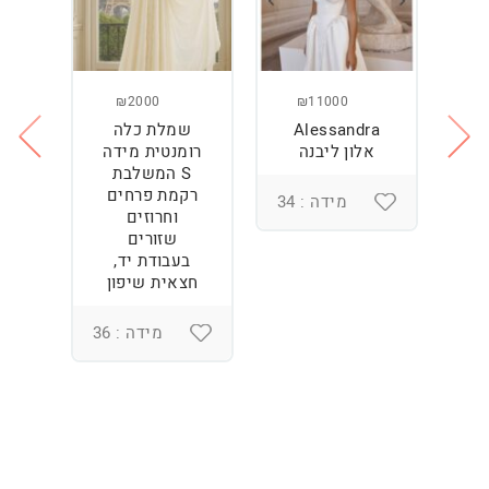
₪2000
₪11000
Alessandra
שמלת כלה
ש
אלון ליבנה
רומנטית מידה
S המשלבת
ה
רקמת פרחים
מידה : 34
וחרוזים
שזורים
3
בעבודת יד,
חצאית שיפון
מידה : 36