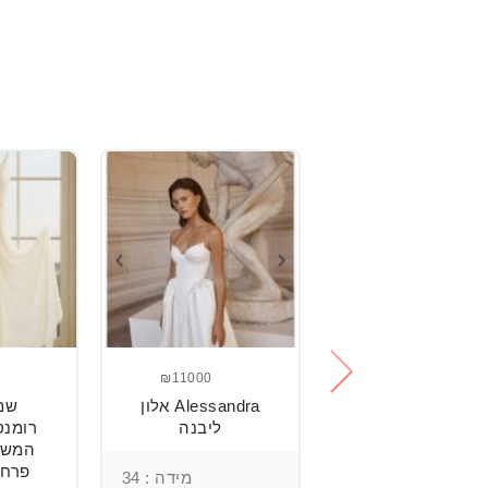
₪11000
₪2500
שמלת כלה
Alessandra אלון
שמ
מהממת, נוחה
ליבנה
וטרנדית.
המשל
פרחי
מידה : 34