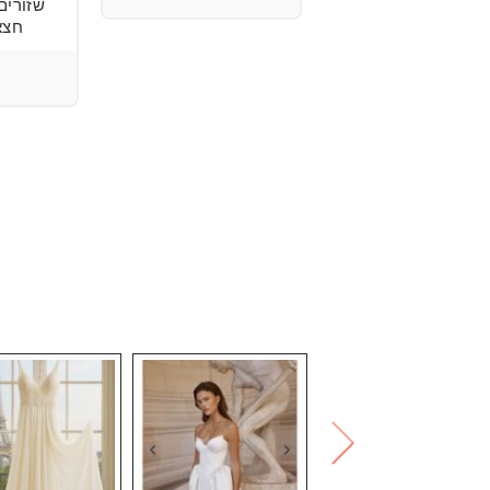
שזורים
מידה : 36
חצא