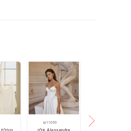
₪11000
₪2500
מלת כלה מהממת,
Alessandra אלון
שמלת כ