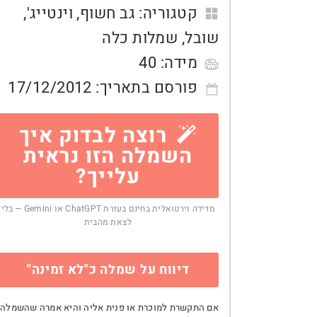
קטגוריה:
גב חשוף
,
וינטייג'
,
שובל
,
שמלות כלה
מידה:
40
פורסם בתאריך:
17/12/2012
רוצה לבדוק איך
השמלה הזו נראית
עלייך?
מדידה וירטואלית בחינם בעזרת ChatGPT או Gemini — בלי
לצאת מהבית
דיווח על שמלה כ"לא זמינה"
אם התקשרת למוכרת או פנית אליה והיא אמרה שהשמלה