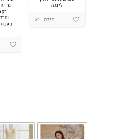
נוחה וטרנדית.
ליבנה
רקמ
וחרוז
מידה : 36
מידה : 34
בעבודת