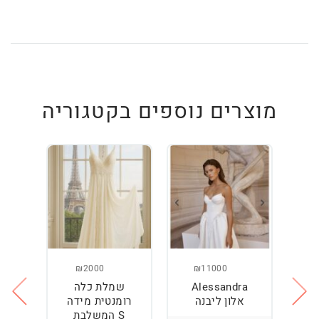
מוצרים נוספים בקטגוריה
₪2000
₪11000
Alessandra
שמלת כלה
ש
ה
אלון ליבנה
רומנטית מידה
S המשלבת