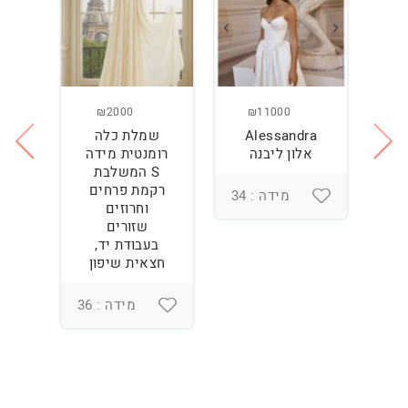
₪2000
₪11000
Alessandra
שמלת כלה
ש
ה
אלון ליבנה
רומנטית מידה
S המשלבת
רקמת פרחים
מידה : 34
וחרוזים
3
שזורים
בעבודת יד,
חצאית שיפון
מידה : 36