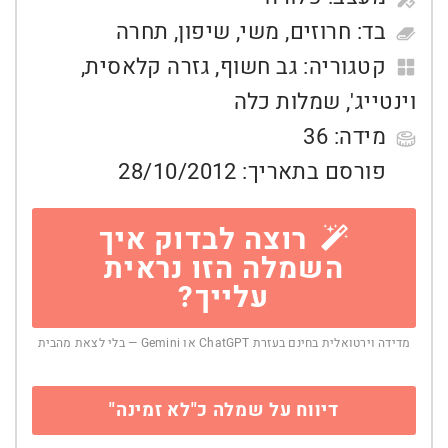
בד:
חרוזים
,
משי
,
שיפון
,
תחרה
קטגוריה:
גב חשוף
,
גזרה קלאסית
,
וינטייג'
,
שמלות כלה
מידה:
36
פורסם בתאריך:
28/10/2012
רוצה לבדוק איך
השמלה הזו נראית
עלייך?
מדידה וירטואלית בחינם בעזרת ChatGPT או Gemini — בלי לצאת מהבית
דיווח על שמלה כ"לא זמינה"