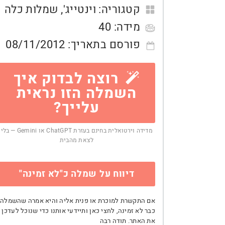
קטגוריה:
וינטייג'
,
שמלות כלה
מידה:
40
פורסם בתאריך:
08/11/2012
רוצה לבדוק איך
השמלה הזו נראית
עלייך?
מדידה וירטואלית בחינם בעזרת ChatGPT או Gemini — בלי
לצאת מהבית
דיווח על שמלה כ"לא זמינה"
אם התקשרת למוכרת או פנית אליה והיא אמרה שהשמלה
כבר לא זמינה, לחצי כאן ותיידעי אותנו כדי שנוכל לעדכן
את האתר. תודה רבה