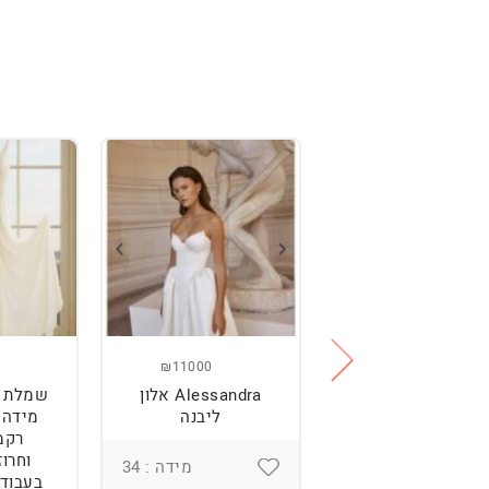
₪11000
₪2500
מלת כלה מהממת,
Alessandra אלון
שמלת כ
נוחה וטרנדית.
ליבנה
רקמ
וחרוז
מידה : 36
מידה : 34
בעבודת