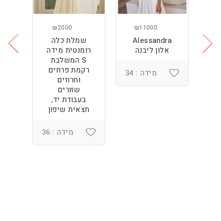
₪2000
₪11000
Alessandra
שמלת כלה
ש
ה
אלון ליבנה
רומנטית מידה
S המשלבת
רקמת פרחים
מידה : 34
וחרוזים
3
שזורים
בעבודת יד,
חצאית שיפון
מידה : 36