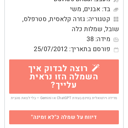
בד:
אבנים
,
משי
קטגוריה:
גזרה קלאסית
,
סטרפלס
,
שובל
,
שמלות כלה
מידה:
38
פורסם בתאריך:
25/07/2012
רוצה לבדוק איך
השמלה הזו נראית
עלייך?
מדידה וירטואלית בחינם בעזרת ChatGPT או Gemini — בלי לצאת מהבית
דיווח על שמלה כ"לא זמינה"