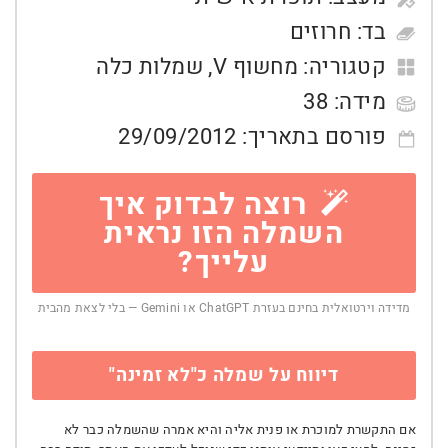
בד:
חרוזים
קטגוריה:
מחשוף V
,
שמלות כלה
מידה:
38
פורסם בתאריך:
29/09/2012
רוצה לבדוק איך
השמלה הזו נראית
עלייך?
מדידה וירטואלית בחינם בעזרת ChatGPT או Gemini — בלי לצאת מהבית
דיווח על שמלה כ"לא זמינה"
אם התקשרת למוכרת או פנית אליה והיא אמרה שהשמלה כבר לא