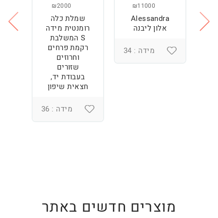
₪2000
₪11000
Alessandra
שמלת כלה
ש
ה
אלון ליבנה
רומנטית מידה
S המשלבת
רקמת פרחים
מידה : 34
וחרוזים
3
שזורים
בעבודת יד,
חצאית שיפון
מידה : 36
מוצרים חדשים באתר