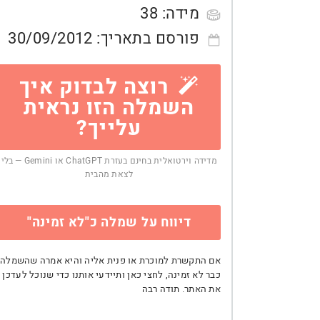
מידה:
38
פורסם בתאריך:
30/09/2012
רוצה לבדוק איך
השמלה הזו נראית
עלייך?
מדידה וירטואלית בחינם בעזרת ChatGPT או Gemini — בלי
לצאת מהבית
דיווח על שמלה כ"לא זמינה"
אם התקשרת למוכרת או פנית אליה והיא אמרה שהשמלה
כבר לא זמינה, לחצי כאן ותיידעי אותנו כדי שנוכל לעדכן
את האתר. תודה רבה