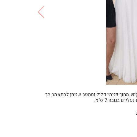
כרת שמלה מקסימה ונוחה של המעצבת רוית הנדל, מידה 38 (יש מחוך פנימי קליל ומחטב שניתן להתאמה כך