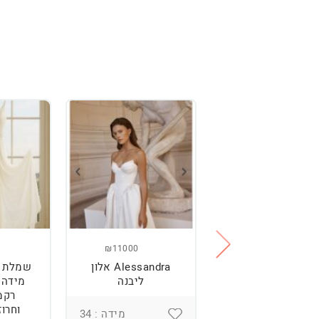
₪11000
₪2500
מלת כלה מהממת,
Alessandra אלון
שמלת כ
נוחה וטרנדית.
ליבנה
רקמ
וחרוז
מידה : 36
מידה : 34