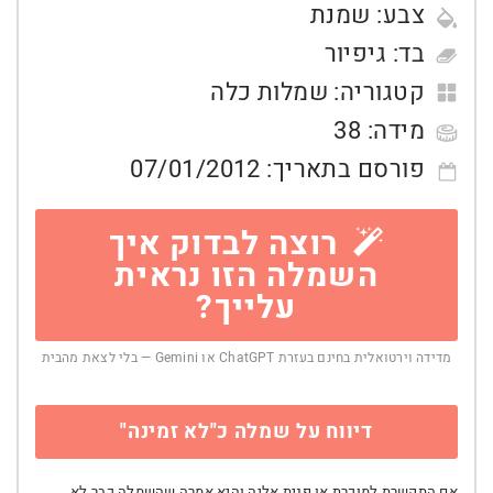
צבע:
שמנת
בד:
גיפיור
קטגוריה:
שמלות כלה
מידה:
38
פורסם בתאריך:
07/01/2012
רוצה לבדוק איך
השמלה הזו נראית
עלייך?
מדידה וירטואלית בחינם בעזרת ChatGPT או Gemini — בלי לצאת מהבית
דיווח על שמלה כ"לא זמינה"
אם התקשרת למוכרת או פנית אליה והיא אמרה שהשמלה כבר לא