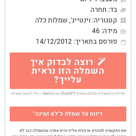
בד:
תחרה
קטגוריה:
וינטייג'
,
שמלות כלה
מידה:
46
פורסם בתאריך:
14/12/2012
רוצה לבדוק איך
השמלה הזו נראית
עלייך?
מדידה וירטואלית בחינם בעזרת ChatGPT או Gemini — בלי לצאת מהבית
דיווח על שמלה כ"לא זמינה"
אם התקשרת למוכרת או פנית אליה והיא אמרה שהשמלה כבר לא