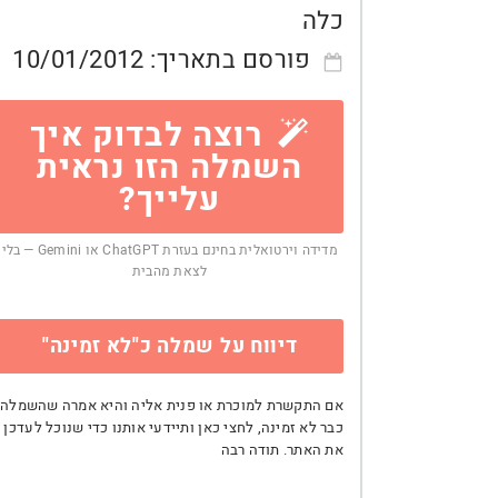
כלה
פורסם בתאריך:
10/01/2012
רוצה לבדוק איך
השמלה הזו נראית
עלייך?
מדידה וירטואלית בחינם בעזרת ChatGPT או Gemini — בלי
לצאת מהבית
דיווח על שמלה כ"לא זמינה"
אם התקשרת למוכרת או פנית אליה והיא אמרה שהשמלה
כבר לא זמינה, לחצי כאן ותיידעי אותנו כדי שנוכל לעדכן
את האתר. תודה רבה