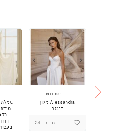
₪11000
₪2500
מלת כלה מהממת,
Alessandra אלון
שמלת כ
נוחה וטרנדית.
ליבנה
רקמ
וחרוז
מידה : 36
מידה : 34
בעבודת