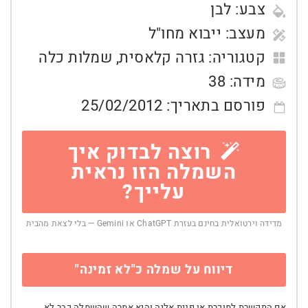
צבע:
לבן
מעצב:
ייבוא מחו"ל
קטגוריה:
גזרה קלאסית
,
שמלות כלה
מידה:
38
פורסם בתאריך:
25/02/2012
רוצה לבדוק איך
השמלה הזו נראית
עלייך?
מדידה וירטואלית בחינם בעזרת ChatGPT או Gemini — בלי לצאת מהבית
דיווח על שמלה כ"לא זמינה"
אם התקשרת למוכרת או פנית אליה והיא אמרה שהשמלה כבר לא