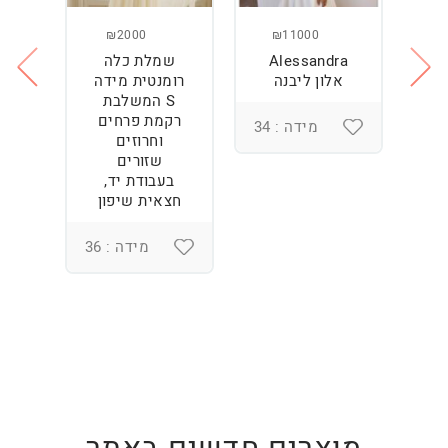
₪2000
₪11000
Alessandra
שמלת כלה
ש
ה
אלון ליבנה
רומנטית מידה
S המשלבת
רקמת פרחים
מידה : 34
וחרוזים
3
שזורים
בעבודת יד,
חצאית שיפון
מידה : 36