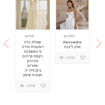
₪2000
₪11000
Alessandra
שמלת כלה
ש
חה
אלון ליבנה
רומנטית מידה
S המשלבת
רקמת פרחים
מידה : 34
וחרוזים
3
שזורים
בעבודת יד,
חצאית שיפון
מידה : 36