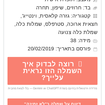
בד:
חרוזים
,
שיפון
,
תחרה
קטגוריה:
גזרה קלאסית
,
וינטייג'
,
חצאית ארוכה
,
סטרפלס
,
שמלות כלה
,
שמלת כלה צנועה
מידה:
38
פורסם בתאריך:
20/02/2019
רוצה לבדוק איך
השמלה הזו נראית
עלייך?
מדידה וירטואלית בחינם בעזרת ChatGPT או Gemini — בלי לצאת מהבית
דיווח על שמלה כ"לא זמינה"