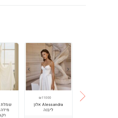
₪11000
₪2500
מלת כלה מהממת,
Alessandra אלון
שמלת כ
נוחה וטרנדית.
ליבנה
רקמ