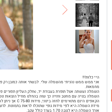
היי כלות!!!
אני ממש ממש נהניתי מהשמלה שלי. לבשתי אותה כמובן רק פע
מחמאות.
השמלה נעשתה אצל תופרת בעבודת יד, cחלק העליון תפורים פנינים באופן עדין ולדעתי בטוב טעם.
השמלה בנויה עם מחטב וחזיה כך שזה בהחלט מוזיל הוצאות נוספ
הקאפים הינם מתאימים לחזה בינוני, מידות 75-80 C אך ניתן להגדיל להקטין במידת הצורך.
מידת השמלה היא לפי מידות גופי שתוכלו לראות בתמונות. לרוב א
אורך השמלה היא לגובה 1.70 בערך כולל עקב.