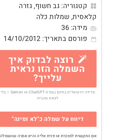
קטגוריה:
גב חשוף
,
גזרה
קלאסית
,
שמלות כלה
מידה:
36
פורסם בתאריך:
14/10/2012
רוצה לבדוק איך
השמלה הזו נראית
עלייך?
מדידה וירטואלית בחינם בעזרת ChatGPT או Gemini — בלי
לצאת מהבית
דיווח על שמלה כ"לא זמינה"
אם התקשרת למוכרת או פנית אליה והיא אמרה שהשמלה