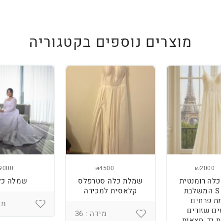
מוצרים נוספים בקטגוריה
9000
₪4500
₪2000
לה רומנטית
שמלת כלה סטרפלס
שמלה כל
מידה S המשלבת
קלאסית למכירה
ת פרחים
מיד
ים שזורים
מידה : 36
 יד, חצאית