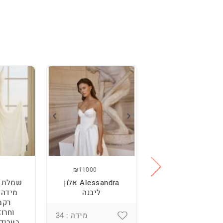
₪11000
₪2500
מלת כלה מהממת,
Alessandra אלון
שמלת כ
נוחה וטרנדית.
ליבנה
רקמ
וחרוז
מידה : 36
מידה : 34
בעבודת