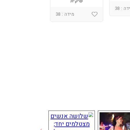
שיקית
ה : 38
מידה : 38