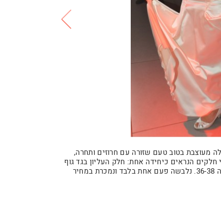
ה מעוצבת בטוב טעם שזורה עם חרוזים ותחרה,
חלקים הנראים כיחידה אחת: חלק העליון בגד גוף
וחלק תחתון- חצאית מבד סאטן נמתח- מאד נוחה לריקודים! מידה 36-38. נלבשה פעם אחת בלבד ונמכרת במחיר