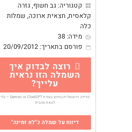
קטגוריה:
גב חשוף
,
גזרה
קלאסית
,
חצאית ארוכה
,
שמלות
כלה
מידה:
38
פורסם בתאריך:
20/09/2012
רוצה לבדוק איך
השמלה הזו נראית
עלייך?
מדידה וירטואלית בחינם בעזרת ChatGPT או Gemini — בלי
לצאת מהבית
דיווח על שמלה כ"לא זמינה"