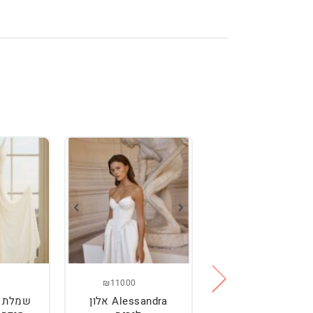
₪2500
מלת כלה מהממת,
נוחה וטרנדית.
מידה : 36
₪11000
Alessandra אלון
שמלת כ