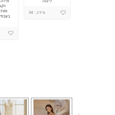
ליבנה
רקמ
וחרוז
מידה : 34
בעבודת