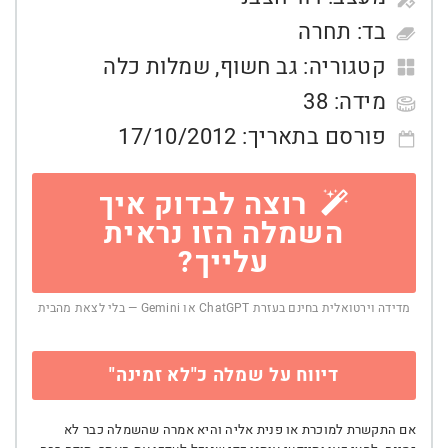
בד:
תחרה
קטגוריה:
גב חשוף
,
שמלות כלה
מידה:
38
פורסם בתאריך:
17/10/2012
רוצה לבדוק איך
השמלה הזו נראית
עלייך?
מדידה וירטואלית בחינם בעזרת ChatGPT או Gemini — בלי לצאת מהבית
דיווח על שמלה כ"לא זמינה"
אם התקשרת למוכרת או פנית אליה והיא אמרה שהשמלה כבר לא