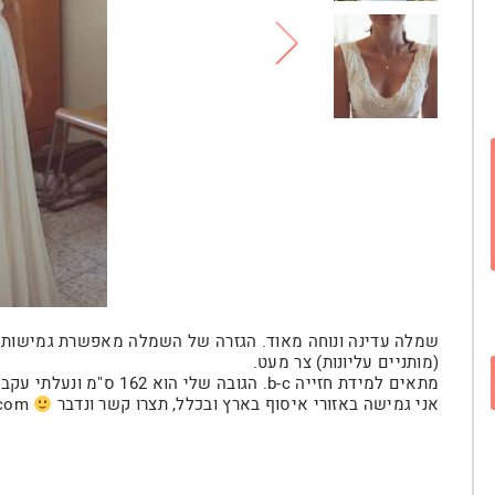
שמלה עדינה ונוחה מאוד. הגזרה של השמלה מאפשרת גמישות במ
(מותניים עליונות) צר מעט.
מתאים למידת חזייה b-c. הגובה שלי הוא 162 ס"מ ונעלתי עקב יחסית נמוך (5 ס"מ).
אני גמישה באזורי איסוף בארץ ובכלל, תצרו קשר ונדבר
levy.noam2@gmail.com