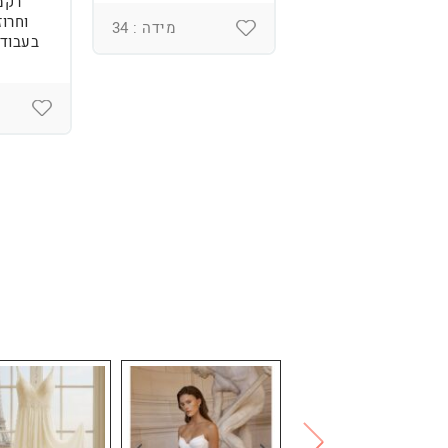
רקמ
וחרוז
מידה : 36
מידה : 34
בעבודת