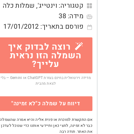
קטגוריה:
וינטייג'
,
שמלות כלה
מידה:
38
פורסם בתאריך:
17/01/2012
רוצה לבדוק איך
השמלה הזו נראית
עלייך?
מדידה וירטואלית בחינם בעזרת ChatGPT או Gemini — בלי
לצאת מהבית
דיווח על שמלה כ"לא זמינה"
אם התקשרת למוכרת או פנית אליה והיא אמרה שהשמלה
כבר לא זמינה, לחצי כאן ותיידעי אותנו כדי שנוכל לעדכן
את האתר. תודה רבה