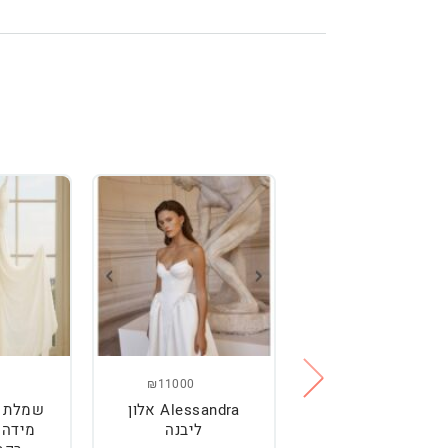
₪11000
₪2500
מלת כלה מהממת,
Alessandra אלון
שמלת כ
נוחה וטרנדית.
ליבנה