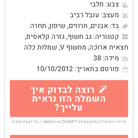
צבע:
חלבי
מעצב:
ענבל רביב
בד:
אבנים
,
חרוזים
,
שיפון
,
תחרה
קטגוריה:
גב חשוף
,
גזרה קלאסית
,
חצאית ארוכה
,
מחשוף V
,
שמלות כלה
מידה:
38
פורסם בתאריך:
10/10/2012
רוצה לבדוק איך
השמלה הזו נראית
עלייך?
מדידה וירטואלית בחינם בעזרת ChatGPT או Gemini — בלי לצאת מהבית