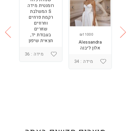
רומנטית מידה
S המשלבת
רקמת פרחים
וחרוזים
שזורים
בעבודת יד,
₪11000
חצאית שיפון
Alessandra
ש
ה
אלון ליבנה
מידה : 36
מידה : 34
3