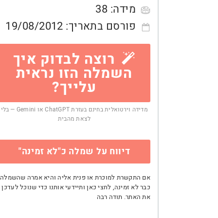
מידה:
38
פורסם בתאריך:
19/08/2012
רוצה לבדוק איך
השמלה הזו נראית
עלייך?
מדידה וירטואלית בחינם בעזרת ChatGPT או Gemini — בלי
לצאת מהבית
דיווח על שמלה כ"לא זמינה"
אם התקשרת למוכרת או פנית אליה והיא אמרה שהשמלה
כבר לא זמינה, לחצי כאן ותיידעי אותנו כדי שנוכל לעדכן
את האתר. תודה רבה