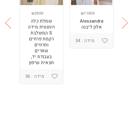
₪2000
₪11000
Alessandra
שמלת כלה
ש
ה
אלון ליבנה
רומנטית מידה
S המשלבת
רקמת פרחים
מידה : 34
וחרוזים
3
שזורים
בעבודת יד,
חצאית שיפון
מידה : 36