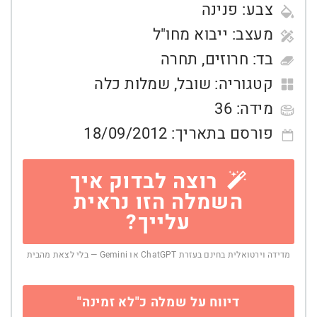
צבע:
פנינה
מעצב:
ייבוא מחו"ל
בד:
חרוזים
,
תחרה
קטגוריה:
שובל
,
שמלות כלה
מידה:
36
פורסם בתאריך:
18/09/2012
רוצה לבדוק איך
השמלה הזו נראית
עלייך?
מדידה וירטואלית בחינם בעזרת ChatGPT או Gemini — בלי לצאת מהבית
דיווח על שמלה כ"לא זמינה"