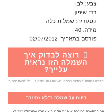
צבע:
לבן
בד:
שיפון
קטגוריה:
שמלות כלה
מידה:
40
פורסם בתאריך:
02/07/2012
רוצה לבדוק איך
השמלה הזו נראית
עלייך?
מדידה וירטואלית בחינם בעזרת ChatGPT או Gemini — בלי לצאת מהבית
דיווח על שמלה כ"לא זמינה"
אם התקשרת למוכרת או פנית אליה והיא אמרה שהשמלה כבר לא