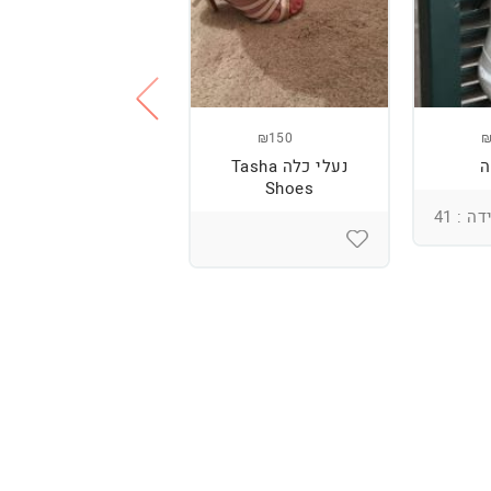
₪300
₪150
₪
ה
נעלי כלה Tasha
נעלי עקב + נעליים
Shoes
שטוחות
ה : 41
מידה : 39