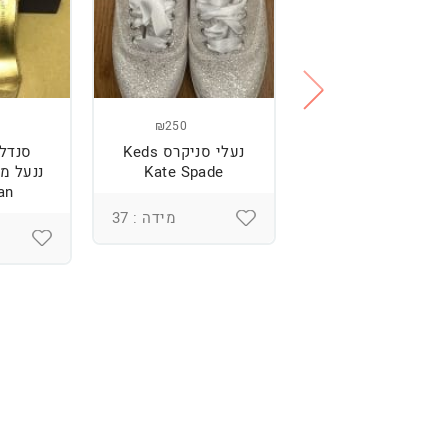
₪250
₪250
נעליים של רוני
נעלי סניקרס Keds
סנדל
קנטור
Kate Spade
an
מידה : 37