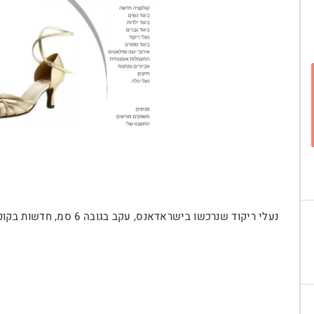
נעלי ריקוד שנרכשו בישראדאנס, עקב בגובה 6 סמ, חדשות בקופסא מעולם לא ננעלו