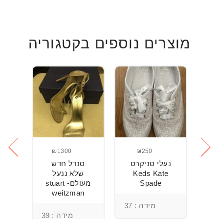
מוצרים נוספים בקטגוריה
₪1300
₪250
ני
נעלי סניקרס
סנדל חדש
ס
Keds Kate
שלא ננעל
Spade
מעולם- stuart
weitzman
מידה : 37
מידה : 39