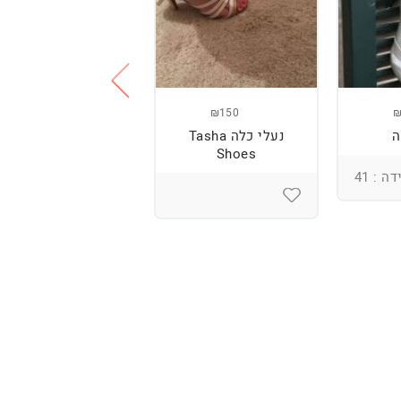
₪300
₪150
₪
ה
נעלי כלה Tasha
נעלי עקב + נעליים
Shoes
שטוחות
ה : 41
מידה : 39