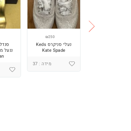
₪250
₪250
נעליים של רוני
נעלי סניקרס Keds
סנדל
קנטור
Kate Spade
an
מידה : 37