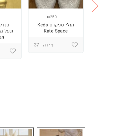
₪250
₪250
נעליים של רוני
נעלי סניקרס Keds
סנדל
קנטור
Kate Spade
an
מידה : 37