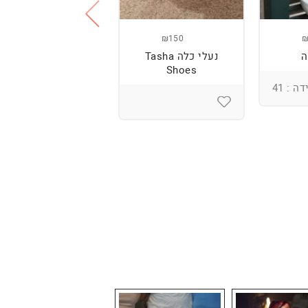
₪300
₪150
₪
ה
נעלי כלה Tasha
נעלי עקב + נעליים
Shoes
שטוחות
ה : 41
מידה : 39